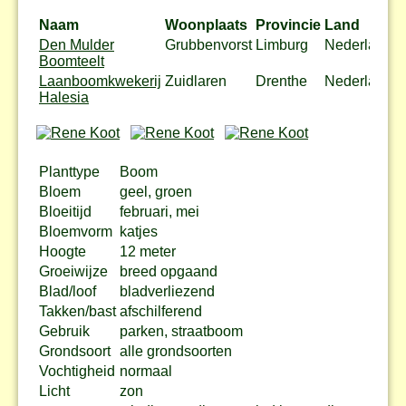
Naam
Woonplaats
Provincie
Land
A
Den Mulder
Grubbenvorst
Limburg
Nederland
B
Boomteelt
Laanboomkwekerij
Zuidlaren
Drenthe
Nederland
Halesia
Planttype
Boom
Bloem
geel, groen
Bloeitijd
februari, mei
Bloemvorm
katjes
Hoogte
12 meter
Groeiwijze
breed opgaand
Blad/loof
bladverliezend
Takken/bast
afschilferend
Gebruik
parken, straatboom
Grondsoort
alle grondsoorten
Vochtigheid
normaal
Licht
zon