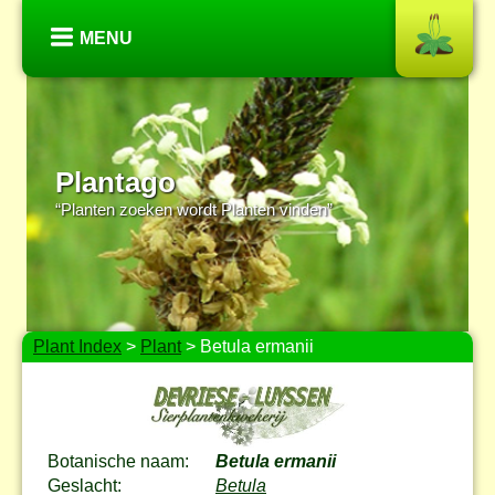
MENU
Plantago
“Planten zoeken wordt Planten vinden”
Plant Index
>
Plant
> Betula ermanii
Botanische naam:
Betula ermanii
Geslacht:
Betula