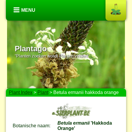
MENU
Plantago
“Planten zoeken wordt Planten vinden”
Plant Index
>
Plant
> Betula ermanii hakkoda orange
Betula ermanii
'Hakkoda
Botanische naam:
Orange'