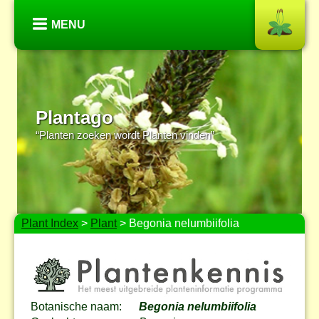
MENU
Plantago
“Planten zoeken wordt Planten vinden”
Plant Index
>
Plant
> Begonia nelumbiifolia
Botanische naam:
Begonia nelumbiifolia