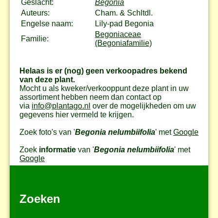
Geslacht:
Begonia
Auteurs:
Cham. & Schltdl.
Engelse naam:
Lily-pad Begonia
Begoniaceae
Familie:
(Begoniafamilie)
Helaas is er (nog) geen verkoopadres bekend
van deze plant.
Mocht u als kweker/verkooppunt deze plant in uw
assortiment hebben neem dan contact op
via
info@plantago.nl
over de mogelijkheden om uw
gegevens hier vermeld te krijgen.
Zoek foto's van '
Begonia nelumbiifolia
' met
Google
Zoek
informatie
van '
Begonia nelumbiifolia
' met
Google
Zoeken