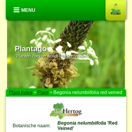
MENU
Plantago
“Planten zoeken wordt Planten vinden”
Plant Index
>
Plant
> Begonia nelumbiifolia red veined
Begonia nelumbiifolia
'Red
Botanische naam:
Veined'