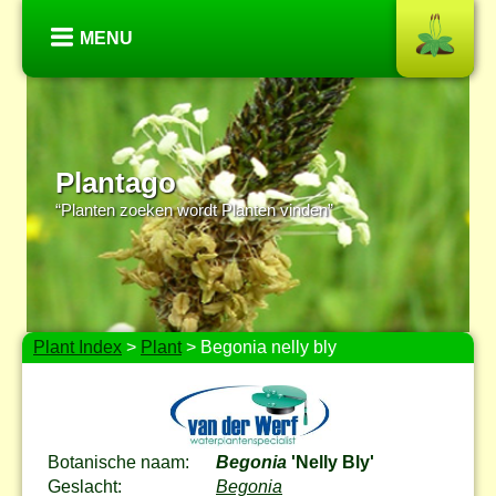
MENU
Plantago
“Planten zoeken wordt Planten vinden”
Plant Index
>
Plant
> Begonia nelly bly
Botanische naam:
Begonia
'Nelly Bly'
Geslacht:
Begonia