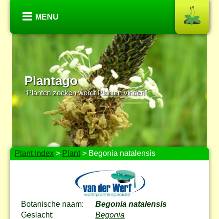
MENU
Plantago
“Planten zoeken wordt Planten vinden”
Plant Index
>
Plant
> Begonia natalensis
Botanische naam:
Begonia natalensis
Geslacht:
Begonia