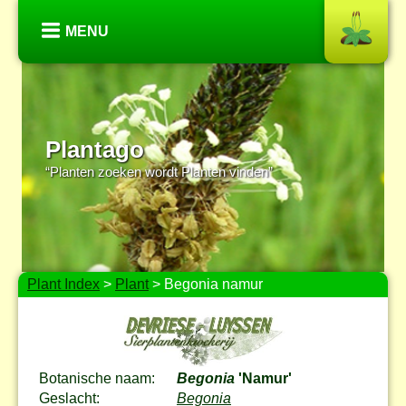
MENU
Plantago
“Planten zoeken wordt Planten vinden”
Plant Index
>
Plant
> Begonia namur
Botanische naam:
Begonia
'Namur'
Geslacht:
Begonia