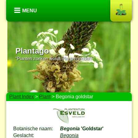
MENU
Plantago
“Planten zoeken wordt Planten vinden”
Plant Index
>
Plant
> Begonia goldstar
Botanische naam:
Begonia
'Goldstar'
Geslacht:
Begonia