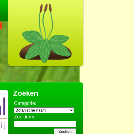
Zoeken
Categorie:
Zoekterm: