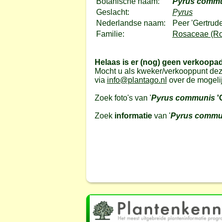
Botanische naam:
Pyrus comm
Geslacht:
Pyrus
Nederlandse naam:
Peer 'Gertrude
Familie:
Rosaceae (Ro
Helaas is er (nog) geen verkoopa
Mocht u als kweker/verkooppunt dez
via
info@plantago.nl
over de mogeli
Zoek foto's van '
Pyrus communis
'
Zoek
informatie
van '
Pyrus commu