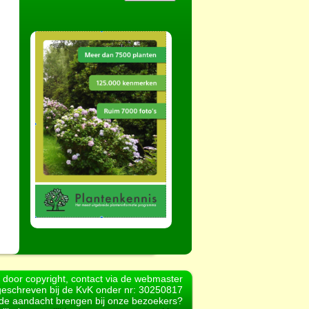
d door copyright, contact via de webmaster
geschreven bij de KvK onder nr: 30250817
r de aandacht brengen bij onze bezoekers?