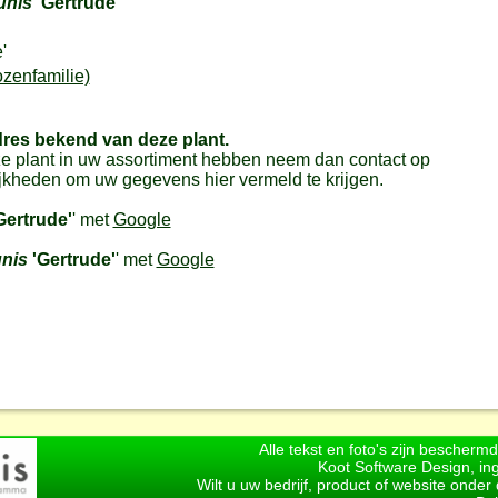
unis
'Gertrude'
'
zenfamilie)
dres bekend van deze plant.
e plant in uw assortiment hebben neem dan contact op
jkheden om uw gegevens hier vermeld te krijgen.
Gertrude'
' met
Google
nis
'Gertrude'
' met
Google
Alle tekst en foto's zijn bescherm
Koot Software Design, in
Wilt u uw bedrijf, product of website onde