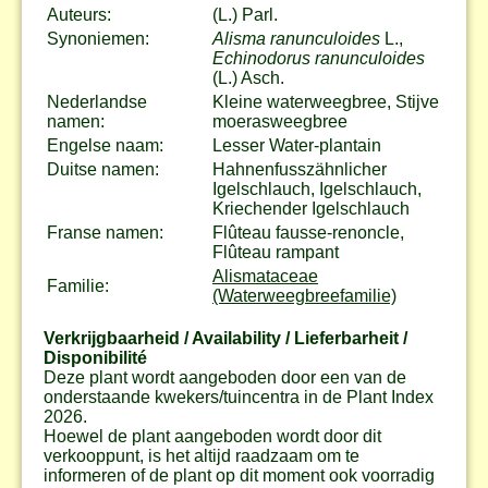
Auteurs:
(L.) Parl.
Synoniemen:
Alisma ranunculoides
L.,
Echinodorus ranunculoides
(L.) Asch.
Nederlandse
Kleine waterweegbree, Stijve
namen:
moerasweegbree
Engelse naam:
Lesser Water-plantain
Duitse namen:
Hahnenfusszähnlicher
Igelschlauch, Igelschlauch,
Kriechender Igelschlauch
Franse namen:
Flûteau fausse-renoncle,
Flûteau rampant
Alismataceae
Familie:
(Waterweegbreefamilie)
Verkrijgbaarheid / Availability / Lieferbarheit /
Disponibilité
Deze plant wordt aangeboden door een van de
onderstaande kwekers/tuincentra in de Plant Index
2026.
Hoewel de plant aangeboden wordt door dit
verkooppunt, is het altijd raadzaam om te
informeren of de plant op dit moment ook voorradig