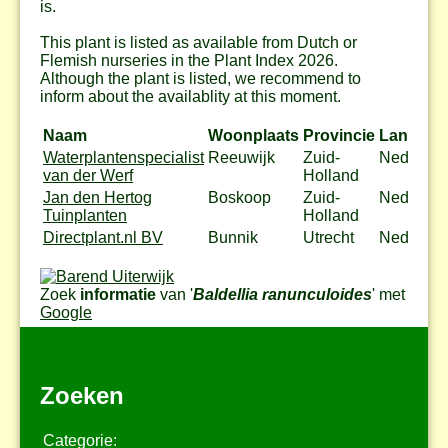
is.
This plant is listed as available from Dutch or
Flemish nurseries in the Plant Index 2026.
Although the plant is listed, we recommend to
inform about the availablity at this moment.
Naam
Woonplaats
Provincie
Land
Waterplantenspecialist
Reeuwijk
Zuid-
Nederlan
van der Werf
Holland
Jan den Hertog
Boskoop
Zuid-
Nederlan
Tuinplanten
Holland
Directplant.nl BV
Bunnik
Utrecht
Nederlan
Zoek
informatie
van '
Baldellia ranunculoides
' met
Google
Zoeken
Categorie: