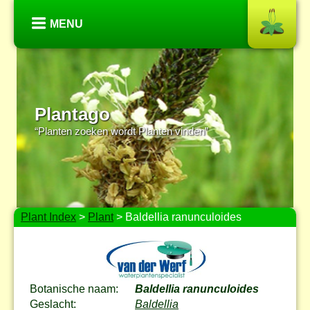
MENU
Plantago
“Planten zoeken wordt Planten vinden”
Plant Index
>
Plant
> Baldellia ranunculoides
Botanische naam:
Baldellia ranunculoides
Geslacht:
Baldellia