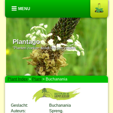
MENU
Plantago
“Planten zoeken wordt Planten vinden”
Plant Index
>
Plant
> Buchanania
Geslacht:
Buchanania
Auteurs:
Spreng.