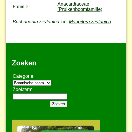
Anacardiaceae
Familie:
(Pruikenboomfamilie)
Buchanania zeylanica
zie:
Mangifera zeylanica
Zoeken
Categorie:
Zoekterm: