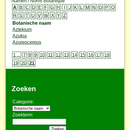
Namen / Noms Botanique
A
B
C
D
E
F
G
H
I
J
K
L
M
N
O
P
Q
R
S
T
U
V
W
X
Y
Z
Botanische naam
Aztekium
Azukia
Azureocereus
1 ...
7
8
9
10
11
12
13
14
15
16
17
18
19
20
21
Zoeken
Categorie:
Zoekterm: