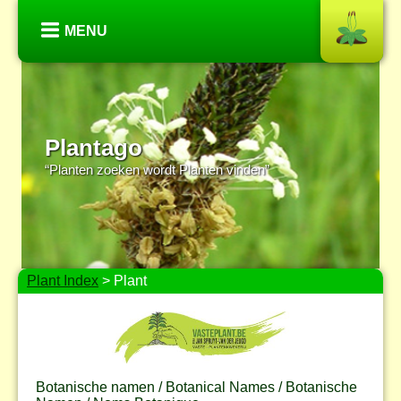
MENU
Plantago
“Planten zoeken wordt Planten vinden”
Plant Index
> Plant
Botanische namen / Botanical Names / Botanische