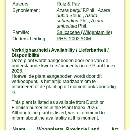
Auteurs:
Ruiz & Pav.
Synoniemen:
Azara bergii
F.Phil.,
Azara
dubia
Steud.,
Azara
subandina
Phil.,
Azara
umbellata
Phil.
Familie:
Salicaceae (Wilgenfamilie)
Onderscheiding:
RHS: 2002 AGM
Verkrijgbaarheid / Availability / Lieferbarheit /
Disponibilité
Deze plant wordt aangeboden door een van de
onderstaande kwekers/tuincentra in de Plant Index
2026.
Hoewel de plant aangeboden wordt door dit
verkooppunt, is het altijd raadzaam om te
informeren of de plant op dit moment ook voorradig
is.
This plant is listed as available from Dutch or
Flemish nurseries in the Plant Index 2026.
Although the plant is listed, we recommend to
inform about the availablity at this moment.
Naam
Woonplaats
Provincie
Land
Actie