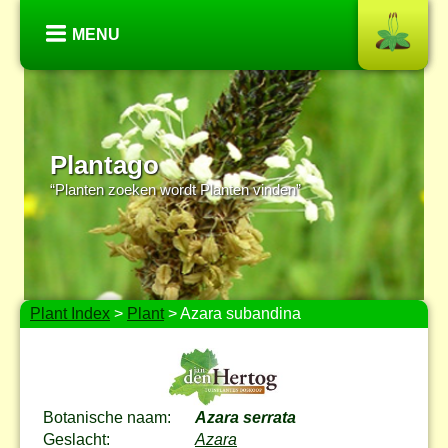
MENU
Plantago
“Planten zoeken wordt Planten vinden”
Plant Index
>
Plant
> Azara subandina
Botanische naam:
Azara serrata
Geslacht:
Azara