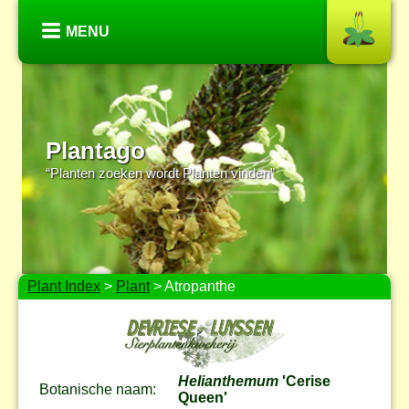
MENU
Plantago
“Planten zoeken wordt Planten vinden”
Plant Index
>
Plant
> Atropanthe
Helianthemum
'Cerise
Botanische naam:
Queen'