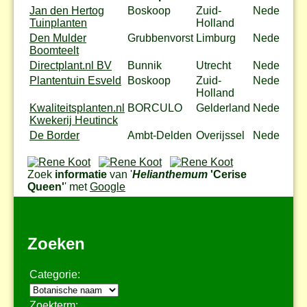
Jan den Hertog
Boskoop
Zuid-
Nederland
Tuinplanten
Holland
Den Mulder
Grubbenvorst
Limburg
Nederland
Boomteelt
Directplant.nl BV
Bunnik
Utrecht
Nederland
Plantentuin Esveld
Boskoop
Zuid-
Nederland
Holland
Kwaliteitsplanten.nl
BORCULO
Gelderland
Nederland
Kwekerij Heutinck
De Border
Ambt-Delden
Overijssel
Nederland
Zoek
informatie
van '
Helianthemum
'Cerise
Queen'
' met
Google
Zoeken
Categorie:
Zoekterm: