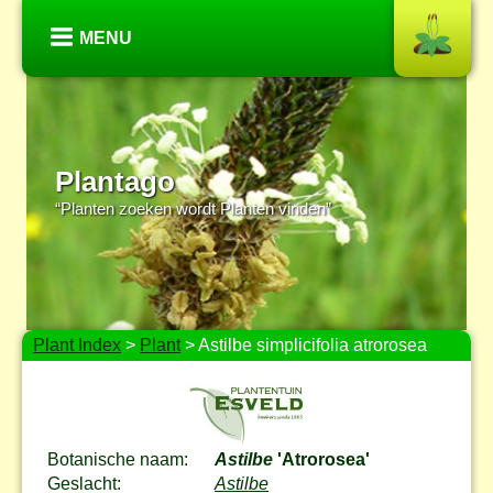
MENU
Plantago
“Planten zoeken wordt Planten vinden”
Plant Index
>
Plant
> Astilbe simplicifolia atrorosea
Botanische naam:
Astilbe
'Atrorosea'
Geslacht:
Astilbe