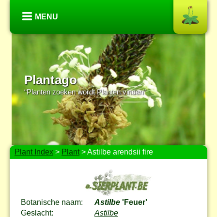
MENU
Plantago
“Planten zoeken wordt Planten vinden”
Plant Index
>
Plant
> Astilbe arendsii fire
Botanische naam:
Astilbe
'Feuer'
Geslacht:
Astilbe