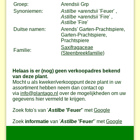
Groep:
Arendsii Grp
Synoniemen:
Astilbe ×arendsii
'Feuer' ,
Astilbe ×arendsii
'Fire' ,
Astilbe
'Fire'
Duitse namen:
Arends' Garten-Prachtspiere,
Garten-Prachtspiere,
Prachtspiere
Saxifragaceae
Familie:
(Steenbreekfamilie)
Helaas is er (nog) geen verkoopadres bekend
van deze plant.
Mocht u als kweker/verkooppunt deze plant in uw
assortiment hebben neem dan contact op
via
info@plantago.nl
over de mogelijkheden om uw
gegevens hier vermeld te krijgen.
Zoek foto's van '
Astilbe
'Feuer'
' met
Google
Zoek
informatie
van '
Astilbe
'Feuer'
' met
Google