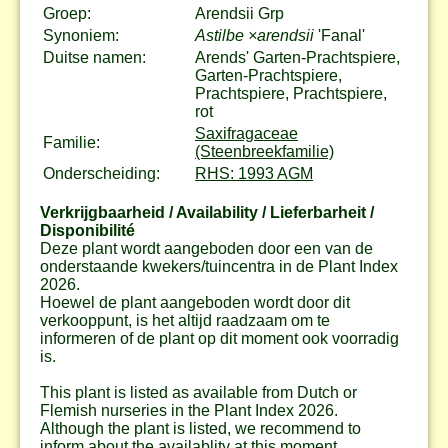
Groep:
Arendsii Grp
Synoniem:
Astilbe ×arendsii
'Fanal'
Duitse namen:
Arends' Garten-Prachtspiere,
Garten-Prachtspiere,
Prachtspiere, Prachtspiere,
rot
Saxifragaceae
Familie:
(Steenbreekfamilie)
Onderscheiding:
RHS: 1993 AGM
Verkrijgbaarheid / Availability / Lieferbarheit /
Disponibilité
Deze plant wordt aangeboden door een van de
onderstaande kwekers/tuincentra in de Plant Index
2026.
Hoewel de plant aangeboden wordt door dit
verkooppunt, is het altijd raadzaam om te
informeren of de plant op dit moment ook voorradig
is.
This plant is listed as available from Dutch or
Flemish nurseries in the Plant Index 2026.
Although the plant is listed, we recommend to
inform about the availablity at this moment.