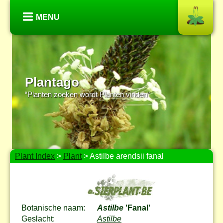
MENU
Plantago
“Planten zoeken wordt Planten vinden”
Plant Index
>
Plant
> Astilbe arendsii fanal
Botanische naam:
Astilbe
'Fanal'
Geslacht:
Astilbe