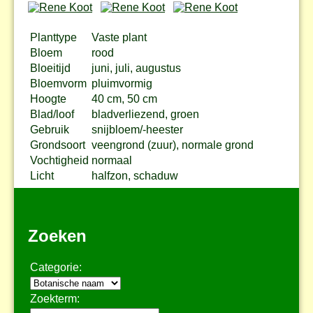
Planttype
Vaste plant
Bloem
rood
Bloeitijd
juni, juli, augustus
Bloemvorm
pluimvormig
Hoogte
40 cm, 50 cm
Blad/loof
bladverliezend, groen
Gebruik
snijbloem/-heester
Grondsoort
veengrond (zuur), normale grond
Vochtigheid
normaal
Licht
halfzon, schaduw
Zoeken
Categorie:
Zoekterm: