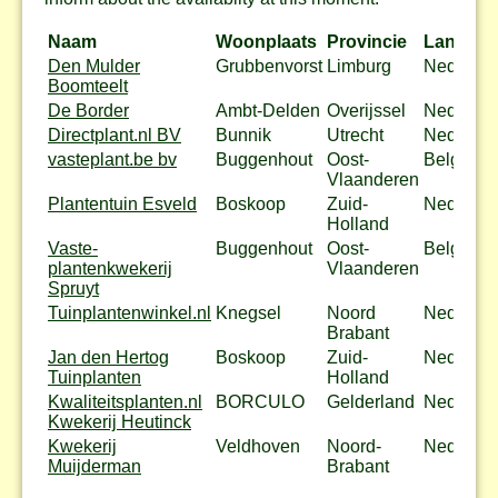
Naam
Woonplaats
Provincie
Land
Den Mulder
Grubbenvorst
Limburg
Nederlan
Boomteelt
De Border
Ambt-Delden
Overijssel
Nederlan
Directplant.nl BV
Bunnik
Utrecht
Nederlan
vasteplant.be bv
Buggenhout
Oost-
België
Vlaanderen
Plantentuin Esveld
Boskoop
Zuid-
Nederlan
Holland
Vaste-
Buggenhout
Oost-
België
plantenkwekerij
Vlaanderen
Spruyt
Tuinplantenwinkel.nl
Knegsel
Noord
Nederlan
Brabant
Jan den Hertog
Boskoop
Zuid-
Nederlan
Tuinplanten
Holland
Kwaliteitsplanten.nl
BORCULO
Gelderland
Nederlan
Kwekerij Heutinck
Kwekerij
Veldhoven
Noord-
Nederlan
Muijderman
Brabant