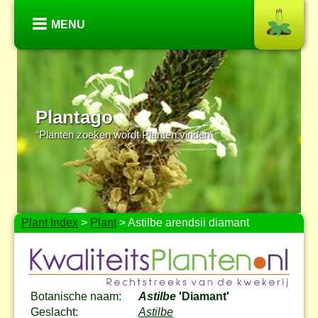
MENU
Plantago
“Planten zoeken wordt Planten vinden”
Plant Index
>
Plant
> Astilbe arendsii diamant
Botanische naam:
Astilbe
'Diamant'
Geslacht:
Astilbe