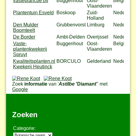
vasteplant.be bv
Buggenhout
Oost-
België
Vlaanderen
Plantentuin Esveld
Boskoop
Zuid-
Nederland
Holland
Den Mulder
Grubbenvorst
Limburg
Nederland
Boomteelt
De Border
Ambt-Delden
Overijssel
Nederland
Vaste-
Buggenhout
Oost-
België
plantenkwekerij
Vlaanderen
Spruyt
Kwaliteitsplanten.nl
BORCULO
Gelderland
Nederland
Kwekerij Heutinck
Zoek
informatie
van '
Astilbe
'Diamant'
' met
Google
Zoeken
Categorie: