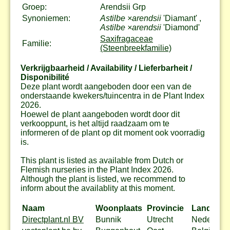
Groep:
Arendsii Grp
Synoniemen:
Astilbe ×arendsii
'Diamant' ,
Astilbe ×arendsii
'Diamond'
Saxifragaceae
Familie:
(Steenbreekfamilie)
Verkrijgbaarheid / Availability / Lieferbarheit /
Disponibilité
Deze plant wordt aangeboden door een van de
onderstaande kwekers/tuincentra in de Plant Index
2026.
Hoewel de plant aangeboden wordt door dit
verkooppunt, is het altijd raadzaam om te
informeren of de plant op dit moment ook voorradig
is.
This plant is listed as available from Dutch or
Flemish nurseries in the Plant Index 2026.
Although the plant is listed, we recommend to
inform about the availablity at this moment.
Naam
Woonplaats
Provincie
Land
Directplant.nl BV
Bunnik
Utrecht
Nederland