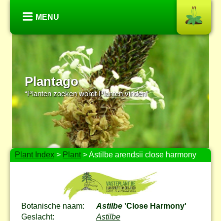
MENU
Plantago
“Planten zoeken wordt Planten vinden”
Plant Index
>
Plant
> Astilbe arendsii close harmony
Botanische naam:
Astilbe
'Close Harmony'
Geslacht:
Astilbe