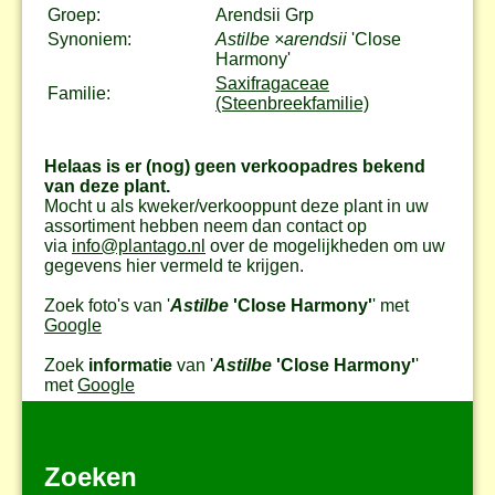
Groep:
Arendsii Grp
Synoniem:
Astilbe ×arendsii
'Close
Harmony'
Saxifragaceae
Familie:
(Steenbreekfamilie)
Helaas is er (nog) geen verkoopadres bekend
van deze plant.
Mocht u als kweker/verkooppunt deze plant in uw
assortiment hebben neem dan contact op
via
info@plantago.nl
over de mogelijkheden om uw
gegevens hier vermeld te krijgen.
Zoek foto's van '
Astilbe
'Close Harmony'
' met
Google
Zoek
informatie
van '
Astilbe
'Close Harmony'
'
met
Google
Zoeken