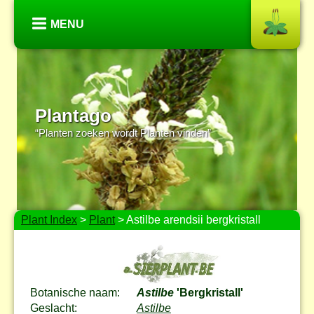
MENU
Plantago
“Planten zoeken wordt Planten vinden”
Plant Index
>
Plant
> Astilbe arendsii bergkristall
Botanische naam:
Astilbe
'Bergkristall'
Geslacht:
Astilbe