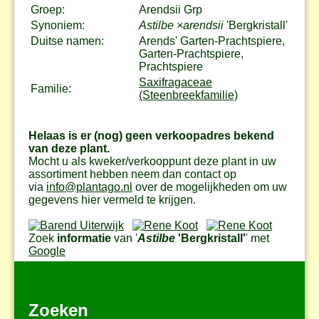
Groep:
Arendsii Grp
Synoniem:
Astilbe ×arendsii
'Bergkristall'
Duitse namen:
Arends' Garten-Prachtspiere,
Garten-Prachtspiere,
Prachtspiere
Saxifragaceae
Familie:
(Steenbreekfamilie)
Helaas is er (nog) geen verkoopadres bekend
van deze plant.
Mocht u als kweker/verkooppunt deze plant in uw
assortiment hebben neem dan contact op
via
info@plantago.nl
over de mogelijkheden om uw
gegevens hier vermeld te krijgen.
Zoek
informatie
van '
Astilbe
'Bergkristall'
' met
Google
Zoeken