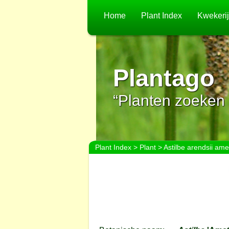
Home
Plant Index
Kwekeri
Plantago
“Planten zoeken 
Plant Index
>
Plant
> Astilbe arendsii ame