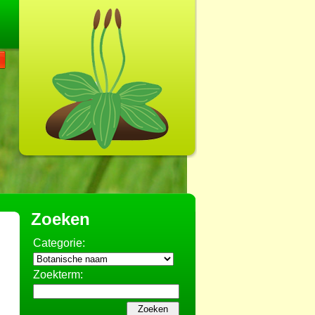
Zoeken
Categorie:
Zoekterm: