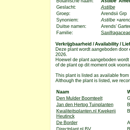
Botanische naam:
Astilbe
'Amet
Geslacht:
Astilbe
Groep:
Arendsii Grp
Synoniem:
Astilbe ×aren
Duitse namen:
Arends' Garte
Familie:
Saxifragaceae
Verkrijgbaarheid / Availability / Lie
Deze plant wordt aangeboden door e
2026.
Hoewel de plant aangeboden wordt do
of de plant op dit moment ook voorrad
This plant is listed as available fro
Although the plant is listed, we reco
Naam
W
Den Mulder Boomteelt
G
Jan den Hertog Tuinplanten
B
Kwaliteitsplanten.nl Kwekerij
Heutinck
De Border
A
Directplant.nl BV
B