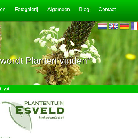
jen
Fotogalerij
Algemeen
Blog
Contact
wordt Planten vinden”
thyst