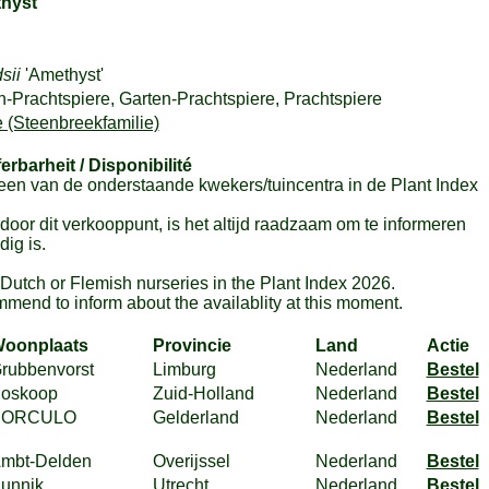
hyst'
dsii
'Amethyst'
n-Prachtspiere, Garten-Prachtspiere, Prachtspiere
 (Steenbreekfamilie)
ferbarheit / Disponibilité
en van de onderstaande kwekers/tuincentra in de Plant Index
or dit verkooppunt, is het altijd raadzaam om te informeren
ig is.
m Dutch or Flemish nurseries in the Plant Index 2026.
mmend to inform about the availablity at this moment.
oonplaats
Provincie
Land
Actie
rubbenvorst
Limburg
Nederland
Bestel
oskoop
Zuid-Holland
Nederland
Bestel
BORCULO
Gelderland
Nederland
Bestel
mbt-Delden
Overijssel
Nederland
Bestel
unnik
Utrecht
Nederland
Bestel