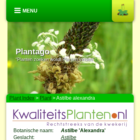
MENU
Plantago
“Planten zoeken wordt Planten vinden”
Plant Index
>
Plant
> Astilbe alexandra
Botanische naam:
Astilbe
'Alexandra'
Geslacht:
Astilbe