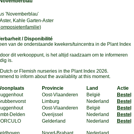
Novemberblau'
ius
'Novemberblau'
Aster, Kahle Garten-Aster
omposietenfamilie)
ferbarheit / Disponibilité
en van de onderstaande kwekers/tuincentra in de Plant Index
or dit verkooppunt, is het altijd raadzaam om te informeren
ig is.
m Dutch or Flemish nurseries in the Plant Index 2026.
mmend to inform about the availablity at this moment.
oonplaats
Provincie
Land
Actie
uggenhout
Oost-Vlaanderen
België
Bestel
rubbenvorst
Limburg
Nederland
Bestel
uggenhout
Oost-Vlaanderen
België
Bestel
mbt-Delden
Overijssel
Nederland
Bestel
BORCULO
Gelderland
Nederland
Bestel
eldhoven
Noord-Brabant
Nederland