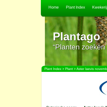
Home
Plant Index
Kwekeri
Plantago
“Planten zoeken 
Plant Index
>
Plant
> Aster laevis novemb