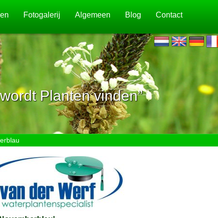
jen
Fotogalerij
Algemeen
Blog
Contact
wordt Planten vinden”
erblau