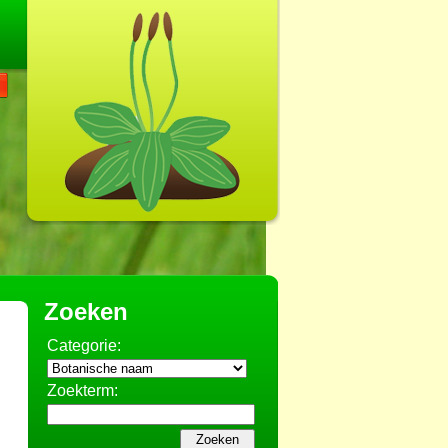
Zoeken
Categorie:
Zoekterm: