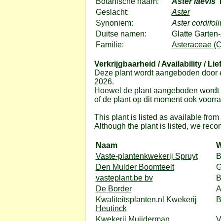
Botanische naam:
Aster laevis
'
Geslacht:
Aster
Synoniem:
Aster cordifol
Duitse namen:
Glatte Garten-
Familie:
Asteraceae (C
Verkrijgbaarheid / Availability / Lie
Deze plant wordt aangeboden door e
2026.
Hoewel de plant aangeboden wordt do
of de plant op dit moment ook voorrad
This plant is listed as available fro
Although the plant is listed, we reco
Naam
W
Vaste-plantenkwekerij Spruyt
B
Den Mulder Boomteelt
G
vasteplant.be bv
B
De Border
A
Kwaliteitsplanten.nl Kwekerij
Heutinck
Kwekerij Muijderman
V