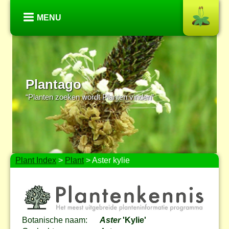
MENU
Plantago
“Planten zoeken wordt Planten vinden”
Plant Index
>
Plant
> Aster kylie
Botanische naam:
Aster
'Kylie'