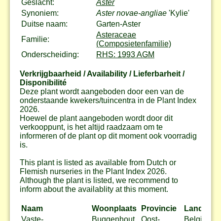
Geslacht:
Aster
Synoniem:
Aster novae-angliae
'Kylie'
Duitse naam:
Garten-Aster
Asteraceae
Familie:
(Composietenfamilie)
Onderscheiding:
RHS: 1993 AGM
Verkrijgbaarheid / Availability / Lieferbarheit /
Disponibilité
Deze plant wordt aangeboden door een van de
onderstaande kwekers/tuincentra in de Plant Index
2026.
Hoewel de plant aangeboden wordt door dit
verkooppunt, is het altijd raadzaam om te
informeren of de plant op dit moment ook voorradig
is.
This plant is listed as available from Dutch or
Flemish nurseries in the Plant Index 2026.
Although the plant is listed, we recommend to
inform about the availablity at this moment.
Naam
Woonplaats
Provincie
Land
Vaste-
Buggenhout
Oost-
België