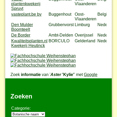
plantenkwekerij
Vlaanderen
Spruyt
vasteplant.be bv
Buggenhout
Oost-
België
Vlaanderen
Den Mulder
Grubbenvorst
Limburg
Nederland
Boomteelt
De Border
Ambt-Delden
Overijssel
Nederland
Kwaliteitsplanten.nl
BORCULO
Gelderland
Nederland
Kwekerij Heutinck
Zoek
informatie
van '
Aster
'Kylie'
' met
Google
Zoeken
Categorie: