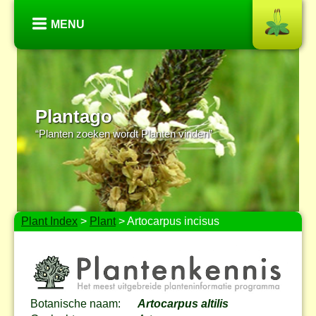
MENU
Plantago
“Planten zoeken wordt Planten vinden”
Plant Index
>
Plant
> Artocarpus incisus
Botanische naam:
Artocarpus altilis