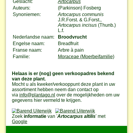
Geslacht:
Artocarpus
Auteurs:
(Parkinson) Fosberg
Synoniemen:
Artocarpus communis
J.R.Forst. & G.Forst.,
Artocarpus incisus
(Thunb.)
L.f.
Nederlandse naam:
Broodvrucht
Engelse naam:
Breadfruit
Franse naam:
Arbre à pain
Familie:
Moraceae (Moerbeifamilie)
Helaas is er (nog) geen verkoopadres bekend
van deze plant.
Mocht u als kweker/verkooppunt deze plant in uw
assortiment hebben neem dan contact op
via
info@plantago.nl
over de mogelijkheden om uw
gegevens hier vermeld te krijgen.
Zoek
informatie
van '
Artocarpus altilis
' met
Google