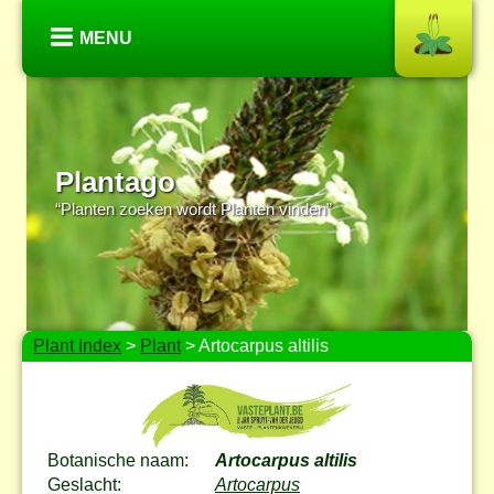
MENU
Plantago
“Planten zoeken wordt Planten vinden”
Plant Index
>
Plant
> Artocarpus altilis
Botanische naam:
Artocarpus altilis
Geslacht:
Artocarpus