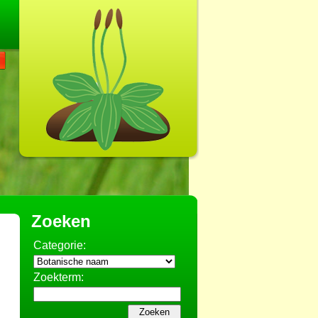
Zoeken
Categorie:
Zoekterm: