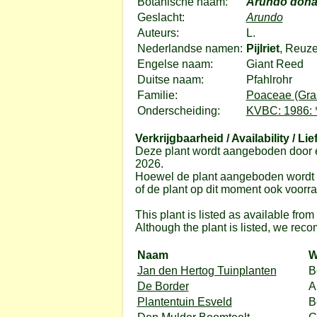
Botanische naam:
Arundo don
Geslacht:
Arundo
Auteurs:
L.
Nederlandse namen:
Pijlriet
, Reuze
Engelse naam:
Giant Reed
Duitse naam:
Pfahlrohr
Familie:
Poaceae (Gras
Onderscheiding:
KVBC: 1986: 
Verkrijgbaarheid / Availability / Lie
Deze plant wordt aangeboden door e
2026.
Hoewel de plant aangeboden wordt do
of de plant op dit moment ook voorrad
This plant is listed as available fro
Although the plant is listed, we reco
Naam
W
Jan den Hertog Tuinplanten
B
De Border
A
Plantentuin Esveld
B