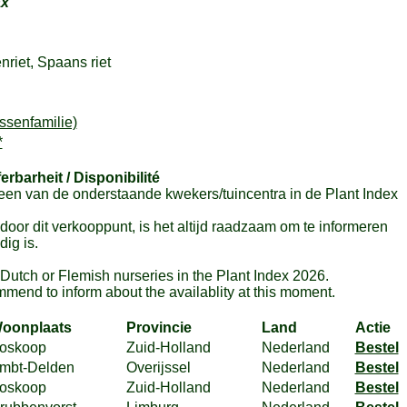
ax
nriet, Spaans riet
senfamilie)
*
ferbarheit / Disponibilité
en van de onderstaande kwekers/tuincentra in de Plant Index
or dit verkooppunt, is het altijd raadzaam om te informeren
ig is.
m Dutch or Flemish nurseries in the Plant Index 2026.
mmend to inform about the availablity at this moment.
oonplaats
Provincie
Land
Actie
oskoop
Zuid-Holland
Nederland
Bestel
mbt-Delden
Overijssel
Nederland
Bestel
oskoop
Zuid-Holland
Nederland
Bestel