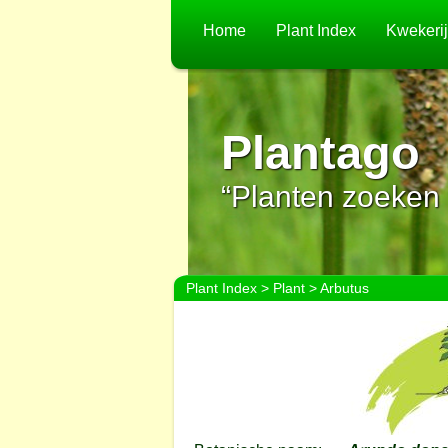
Home
Plant Index
Kwekeri
Plantago
“Planten zoeken 
Plant Index
>
Plant
> Arbutus