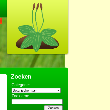
Zoeken
Categorie:
Zoekterm: