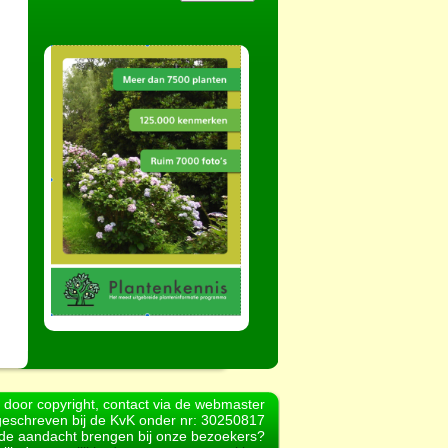
d door copyright, contact via de webmaster
geschreven bij de KvK onder nr: 30250817
r de aandacht brengen bij onze bezoekers?