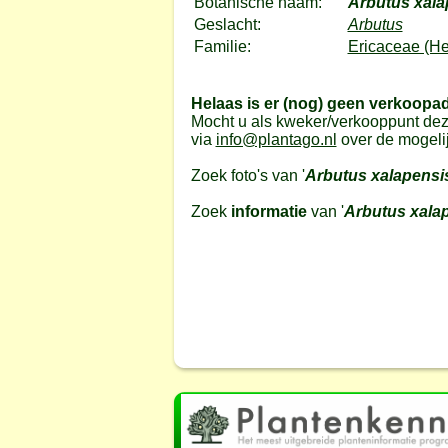
Botanische naam:
Arbutus xala
Geslacht:
Arbutus
Familie:
Ericaceae (He
Helaas is er (nog) geen verkoopa
Mocht u als kweker/verkooppunt dez
via
info@plantago.nl
over de mogeli
Zoek foto's van '
Arbutus xalapensi
Zoek
informatie
van '
Arbutus xala