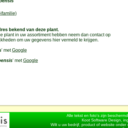
pensis
ifamilie)
dres bekend van deze plant.
e plant in uw assortiment hebben neem dan contact op
jkheden om uw gegevens hier vermeld te krijgen.
s
' met
Google
pensis
' met
Google
Alle tekst en foto's zijn bescherm
Koot Software Design, in
Wilt u uw bedrijf, product of website onde