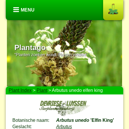
MENU
Plantago
“Planten zoeken wordt Planten vinden”
Plant Index
>
Plant
> Arbutus unedo elfen king
Botanische naam:
Arbutus unedo
'Elfin King'
Geslacht:
Arbutus