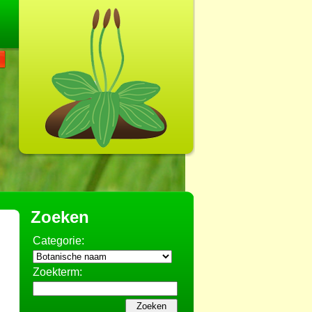
Zoeken
Categorie:
Zoekterm: