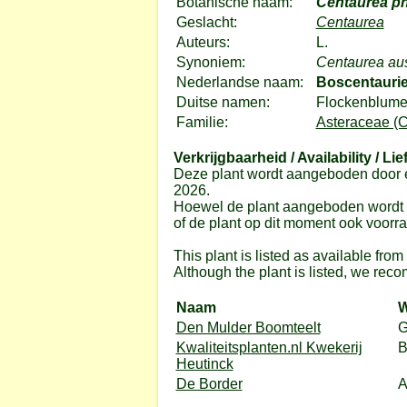
Botanische naam:
Centaurea ph
Geslacht:
Centaurea
Auteurs:
L.
Synoniem:
Centaurea aus
Nederlandse naam:
Boscentauri
Duitse namen:
Flockenblume
Familie:
Asteraceae (C
Verkrijgbaarheid / Availability / Lie
Deze plant wordt aangeboden door e
2026.
Hoewel de plant aangeboden wordt do
of de plant op dit moment ook voorrad
This plant is listed as available fro
Although the plant is listed, we reco
Naam
W
Den Mulder Boomteelt
G
Kwaliteitsplanten.nl Kwekerij
Heutinck
De Border
A