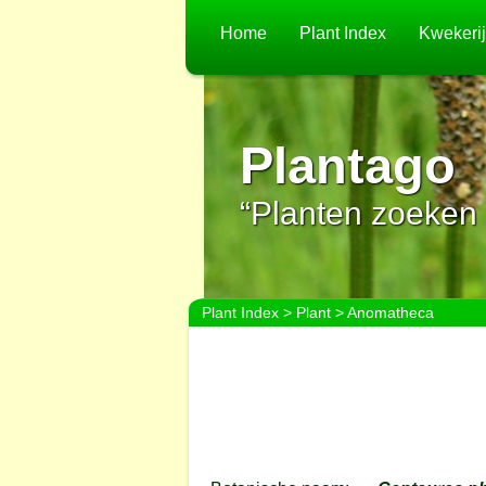
Home
Plant Index
Kwekeri
Plantago
“Planten zoeken 
Plant Index
>
Plant
> Anomatheca