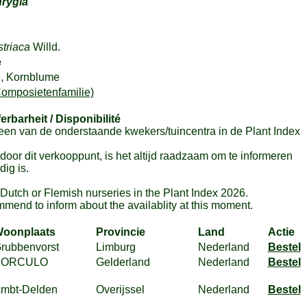
rygia
triaca
Willd.
e
, Kornblume
omposietenfamilie)
ferbarheit / Disponibilité
en van de onderstaande kwekers/tuincentra in de Plant Index
or dit verkooppunt, is het altijd raadzaam om te informeren
ig is.
m Dutch or Flemish nurseries in the Plant Index 2026.
mmend to inform about the availablity at this moment.
oonplaats
Provincie
Land
Actie
rubbenvorst
Limburg
Nederland
Bestel
BORCULO
Gelderland
Nederland
Bestel
mbt-Delden
Overijssel
Nederland
Bestel