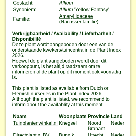
Geslacht:
Allium
Synoniem:
Allium
'Yellow Fantasy'
Amaryllidaceae
Familie:
(Narcissenfamilie)
Verkrijgbaarheid / Availability / Lieferbarheit /
Disponibilité
Deze plant wordt aangeboden door een van de
onderstaande kwekers/tuincentra in de Plant Index
2026.
Hoewel de plant aangeboden wordt door dit
verkooppunt, is het altijd raadzaam om te
informeren of de plant op dit moment ook voorradig
is.
This plant is listed as available from Dutch or
Flemish nurseries in the Plant Index 2026.
Although the plant is listed, we recommend to
inform about the availablity at this moment.
Naam
Woonplaats
Provincie
Land
Tuinplantenwinkel.nl
Knegsel
Noord
Nederland
Brabant
Directplant.nl BV
Bunnik
Utrecht
Nederland