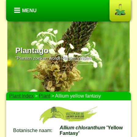
MENU
Plantago
“Planten zoeken wordt Planten vinden”
Plant Index
>
Plant
> Allium yellow fantasy
Allium chloranthum
'Yellow
Botanische naam:
Fantasy'