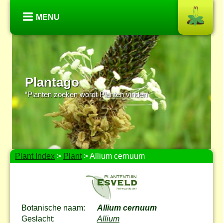
MENU
Plantago
“Planten zoeken wordt Planten vinden”
Plant Index
>
Plant
> Allium cernuum
Botanische naam:
Allium cernuum
Geslacht:
Allium