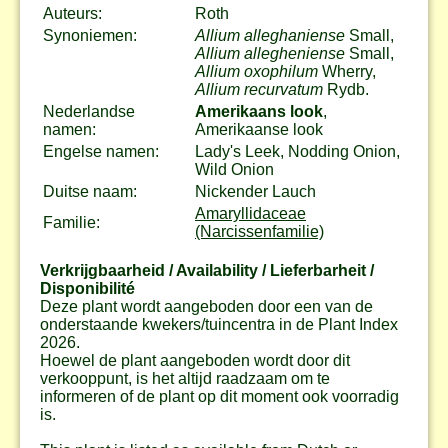
Auteurs:
Roth
Synoniemen:
Allium alleghaniense
Small,
Allium allegheniense
Small,
Allium oxophilum
Wherry,
Allium recurvatum
Rydb.
Nederlandse
Amerikaans look
,
namen:
Amerikaanse look
Engelse namen:
Lady's Leek, Nodding Onion,
Wild Onion
Duitse naam:
Nickender Lauch
Amaryllidaceae
Familie:
(Narcissenfamilie)
Verkrijgbaarheid / Availability / Lieferbarheit /
Disponibilité
Deze plant wordt aangeboden door een van de
onderstaande kwekers/tuincentra in de Plant Index
2026.
Hoewel de plant aangeboden wordt door dit
verkooppunt, is het altijd raadzaam om te
informeren of de plant op dit moment ook voorradig
is.