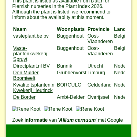
This plant is listed as available from Dutch or
Flemish nurseries in the Plant Index 2026.
Although the plant is listed, we recommend to
inform about the availablity at this moment.
Naam
Woonplaats
Provincie
Land
vasteplant.be bv
Buggenhout
Oost-
België
Vlaanderen
Vaste-
Buggenhout
Oost-
België
plantenkwekerij
Vlaanderen
Spruyt
Directplant.nl BV
Bunnik
Utrecht
Nederland
Den Mulder
Grubbenvorst
Limburg
Nederland
Boomteelt
Kwaliteitsplanten.nl
BORCULO
Gelderland
Nederland
Kwekerij Heutinck
De Border
Ambt-Delden
Overijssel
Nederland
Zoek
informatie
van '
Allium cernuum
' met
Google