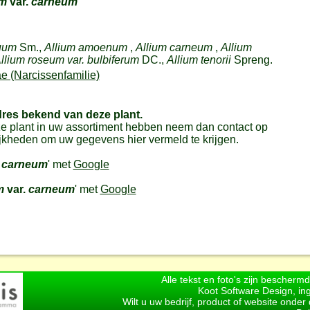
um
var.
carneum
uum
Sm.,
Allium amoenum
,
Allium carneum
,
Allium
llium roseum var. bulbiferum
DC.,
Allium tenorii
Spreng.
e (Narcissenfamilie)
dres bekend van deze plant.
e plant in uw assortiment hebben neem dan contact op
jkheden om uw gegevens hier vermeld te krijgen.
carneum
' met
Google
um
var.
carneum
' met
Google
Alle tekst en foto's zijn bescherm
Koot Software Design, in
Wilt u uw bedrijf, product of website onde