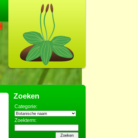
Zoeken
Categorie:
Zoekterm: