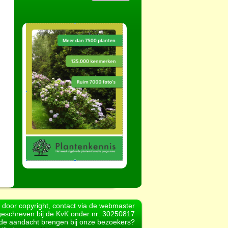
d door copyright, contact via de webmaster
geschreven bij de KvK onder nr: 30250817
r de aandacht brengen bij onze bezoekers?