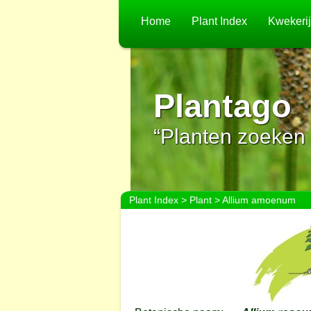
Home
Plant Index
Kwekeri
Plantago
“Planten zoeken 
Plant Index
>
Plant
> Allium amoenum