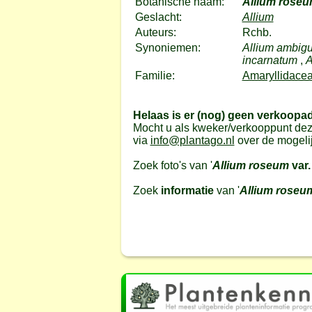
Botanische naam:
Allium rose
Geslacht:
Allium
Auteurs:
Rchb.
Synoniemen:
Allium ambig
incarnatum
,
A
Familie:
Amaryllidacea
Helaas is er (nog) geen verkoopa
Mocht u als kweker/verkooppunt dez
via
info@plantago.nl
over de mogeli
Zoek foto's van '
Allium roseum
var.
Zoek
informatie
van '
Allium rose