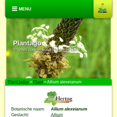
MENU
Plantago
“Planten zoeken wordt Planten vinden”
Plant Index
>
Plant
> Allium alexeianum
Botanische naam:
Allium alexeianum
Geslacht:
Allium