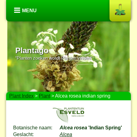
MENU
Plantago
“Planten zoeken wordt Planten vinden”
Plant Index
>
Plant
> Alcea rosea indian spring
Botanische naam:
Alcea rosea
'Indian Spring'
Geslacht:
Alcea