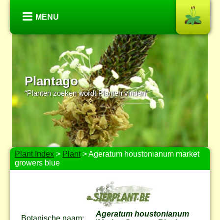
MENU
Plantago
“Planten zoeken wordt Planten vinden”
Plant Index
>
Plant
> Ageratum houstonianum market
growers blue
Ageratum houstonianum
Botanische naam: