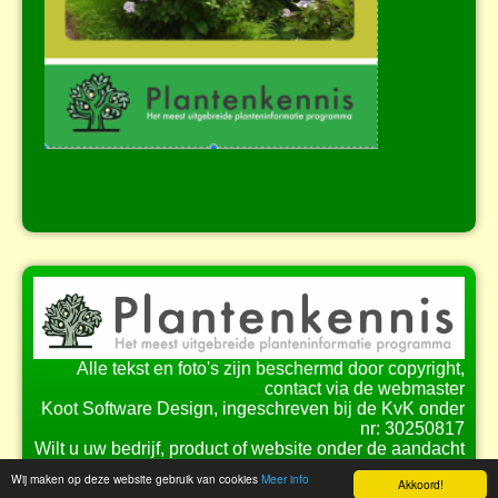
Alle tekst en foto's zijn beschermd door copyright,
contact via de webmaster
Koot Software Design, ingeschreven bij de KvK onder
nr: 30250817
Wilt u uw bedrijf, product of website onder de aandacht
brengen bij onze bezoekers?
Wij maken op deze website gebruik van cookies
Meer info
Akkoord!
Bekijk de
mogelijkheden
voor samenwerking.