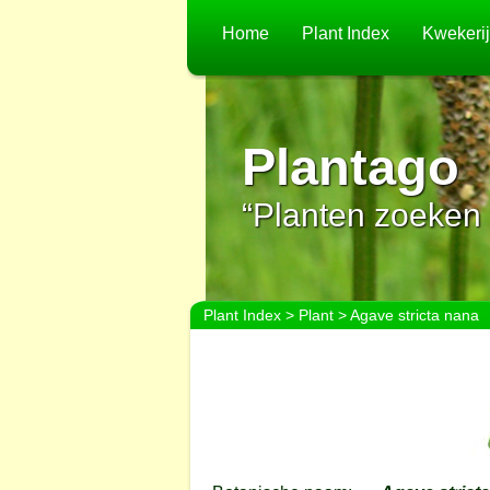
Home
Plant Index
Kwekeri
Plantago
“Planten zoeken 
Plant Index
>
Plant
> Agave stricta nana