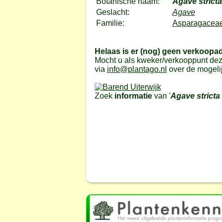
Botanische naam:
Agave stricta
Geslacht:
Agave
Familie:
Asparagaceae
Helaas is er (nog) geen verkoopa
Mocht u als kweker/verkooppunt dez
via
info@plantago.nl
over de mogeli
Zoek
informatie
van '
Agave stricta