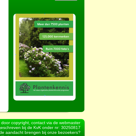
d door copyright, contact via de webmaster
geschreven bij de KvK onder nr: 30250817
r de aandacht brengen bij onze bezoekers?