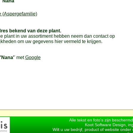
'Nana'
 (Aspergefamilie)
dres bekend van deze plant.
e plant in uw assortiment hebben neem dan contact op
jkheden om uw gegevens hier vermeld te krijgen.
'Nana'
' met
Google
Alle tekst en foto's zijn bescherm
Koot Software Design, in
Wilt u uw bedrijf, product of website onde