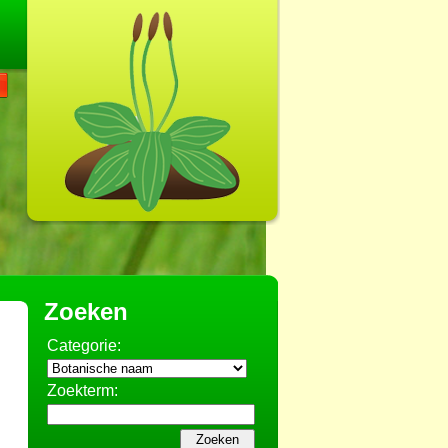
Zoeken
Categorie:
Zoekterm: