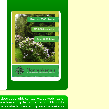
d door copyright, contact via de webmaster
geschreven bij de KvK onder nr: 30250817
r de aandacht brengen bij onze bezoekers?