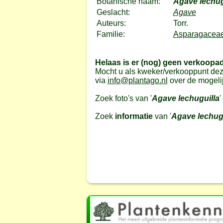
Botanische naam:
Agave lechug
Geslacht:
Agave
Auteurs:
Torr.
Familie:
Asparagaceae
Helaas is er (nog) geen verkoopa
Mocht u als kweker/verkooppunt dez
via
info@plantago.nl
over de mogeli
Zoek foto's van '
Agave lechuguilla
'
Zoek
informatie
van '
Agave lechugu