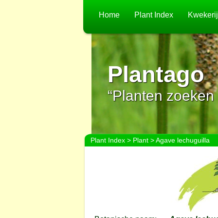
Home
Plant Index
Kwekeri
Plantago
“Planten zoeken 
Plant Index
>
Plant
> Agave lechuguilla