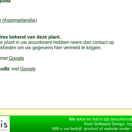
uilla
 (Aspergefamilie)
dres bekend van deze plant.
e plant in uw assortiment hebben neem dan contact op
jkheden om uw gegevens hier vermeld te krijgen.
 met
Google
illa
' met
Google
Alle tekst en foto's zijn bescherm
Koot Software Design, in
Wilt u uw bedrijf, product of website onde