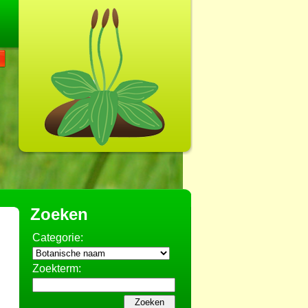
Zoeken
Categorie:
Zoekterm: