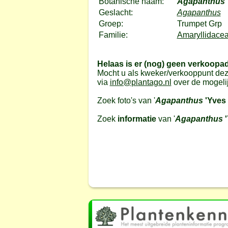
Botanische naam:
Agapanthus
Geslacht:
Agapanthus
Groep:
Trumpet Grp
Familie:
Amaryllidacea
Helaas is er (nog) geen verkoopa
Mocht u als kweker/verkooppunt dez
via
info@plantago.nl
over de mogeli
Zoek foto's van '
Agapanthus
'Yves 
Zoek
informatie
van '
Agapanthus
'