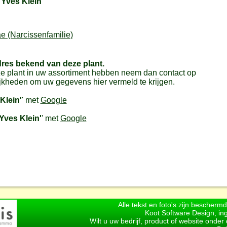
'Yves Klein'
e (Narcissenfamilie)
dres bekend van deze plant.
e plant in uw assortiment hebben neem dan contact op
jkheden om uw gegevens hier vermeld te krijgen.
Klein'
' met
Google
Yves Klein'
' met
Google
Alle tekst en foto's zijn bescherm
Koot Software Design, in
Wilt u uw bedrijf, product of website onde