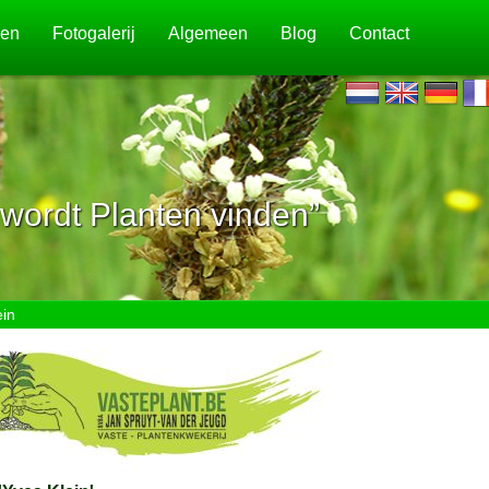
jen
Fotogalerij
Algemeen
Blog
Contact
wordt Planten vinden”
in