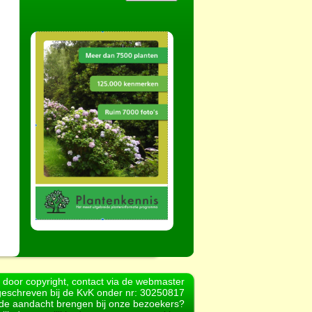
d door copyright, contact via de webmaster
geschreven bij de KvK onder nr: 30250817
r de aandacht brengen bij onze bezoekers?