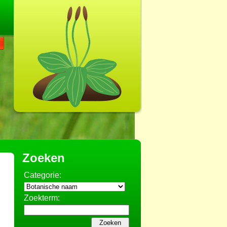
Zoeken
Categorie:
Zoekterm: