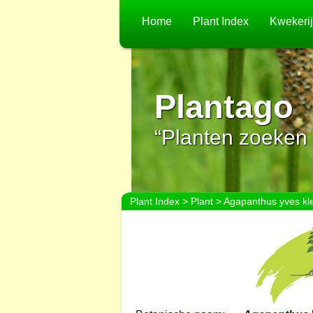
Home
Plant Index
Kwekeri
Plantago
“Planten zoeken 
Plant Index
>
Plant
> Agapanthus yves kle