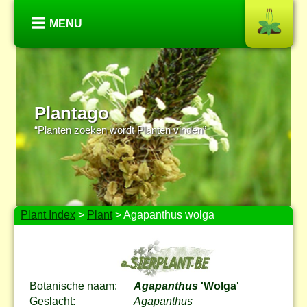
MENU
Plantago
“Planten zoeken wordt Planten vinden”
Plant Index
>
Plant
> Agapanthus wolga
Botanische naam:
Agapanthus
'Wolga'
Geslacht:
Agapanthus