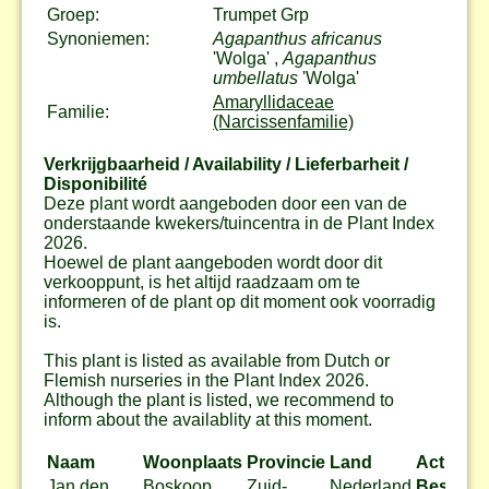
Groep:
Trumpet Grp
Synoniemen:
Agapanthus africanus
'Wolga' ,
Agapanthus
umbellatus
'Wolga'
Amaryllidaceae
Familie:
(Narcissenfamilie)
Verkrijgbaarheid / Availability / Lieferbarheit /
Disponibilité
Deze plant wordt aangeboden door een van de
onderstaande kwekers/tuincentra in de Plant Index
2026.
Hoewel de plant aangeboden wordt door dit
verkooppunt, is het altijd raadzaam om te
informeren of de plant op dit moment ook voorradig
is.
This plant is listed as available from Dutch or
Flemish nurseries in the Plant Index 2026.
Although the plant is listed, we recommend to
inform about the availablity at this moment.
Naam
Woonplaats
Provincie
Land
Actie
Jan den
Boskoop
Zuid-
Nederland
Bestel