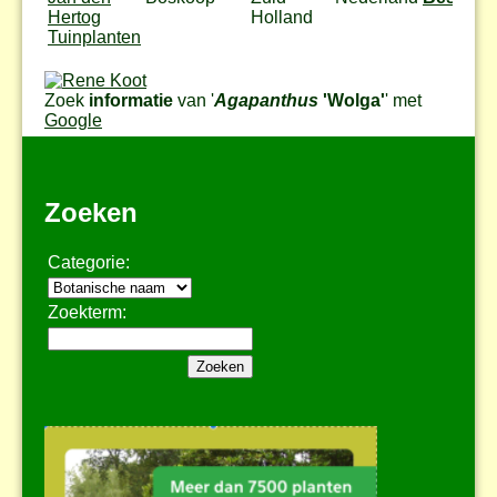
Hertog
Holland
Tuinplanten
Zoek
informatie
van '
Agapanthus
'Wolga'
' met
Google
Zoeken
Categorie:
Zoekterm: