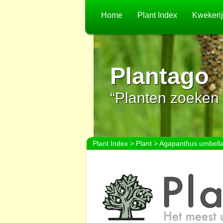
Home
Plant Index
Kwekeri
Plantago
“Planten zoeken 
Plant Index
>
Plant
> Agapanthus umbellat