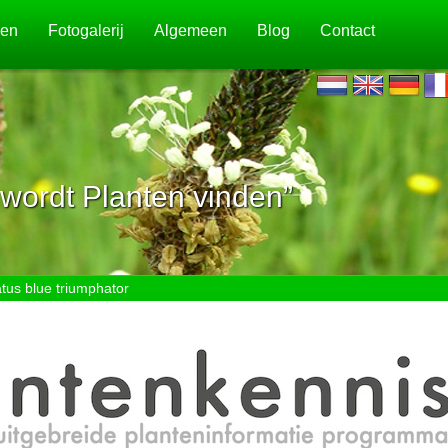
jen
Fotogalerij
Algemeen
Blog
Contact
wordt Planten vinden”
us blue triumphator