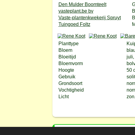
Den Mulder Boomteelt
G
vasteplant.be bv
B
Vaste-plantenkwekerij Spruyt
B
Tuingoed Foltz
M
Planttype
Kui
Bloem
bla
Bloeitijd
juli
Bloemvorm
bol
Hoogte
50 
Gebruik
soli
Grondsoort
nor
Vochtigheid
nor
Licht
zon