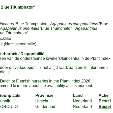
'Blue Triumphator'
fricanus
'Blue Triumphator' ,
Agapanthus campanulatus
'Blue
Agapanthus orientalis
'Blue Triumphator' ,
Agapanthus
lue Triumphator'
klilie
e (Narcissenfamilie)
ferbarheit / Disponibilité
en van de onderstaande kwekers/tuincentra in de Plant Index
or dit verkooppunt, is het altijd raadzaam om te informeren
ig is.
m Dutch or Flemish nurseries in the Plant Index 2026.
mmend to inform about the availablity at this moment.
oonplaats
Provincie
Land
Actie
unnik
Utrecht
Nederland
Bestel
BORCULO
Gelderland
Nederland
Bestel