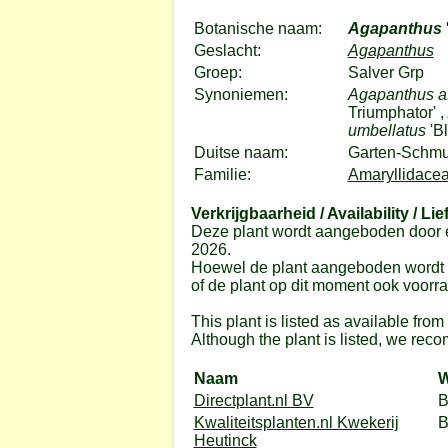
Botanische naam:
Agapanthus
Geslacht:
Agapanthus
Groep:
Salver Grp
Synoniemen:
Agapanthus a
Triumphator' ,
umbellatus
'B
Duitse naam:
Garten-Schmuc
Familie:
Amaryllidacea
Verkrijgbaarheid / Availability / Lie
Deze plant wordt aangeboden door e
2026.
Hoewel de plant aangeboden wordt do
of de plant op dit moment ook voorrad
This plant is listed as available fro
Although the plant is listed, we reco
Naam
W
Directplant.nl BV
B
Kwaliteitsplanten.nl Kwekerij
Heutinck