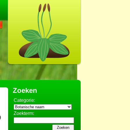
Zoeken
Categorie:
Zoekterm: