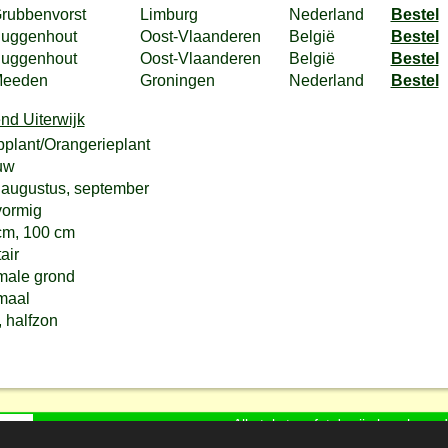
rubbenvorst
Limburg
Nederland
Bestel
uggenhout
Oost-Vlaanderen
België
Bestel
uggenhout
Oost-Vlaanderen
België
Bestel
eeden
Groningen
Nederland
Bestel
pplant/Orangerieplant
uw
, augustus, september
vormig
cm, 100 cm
tair
male grond
maal
, halfzon
Alle tekst en foto's zijn bescherm
Koot Software Design, in