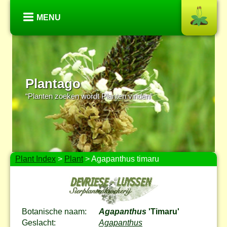
MENU
Plantago
“Planten zoeken wordt Planten vinden”
Plant Index
>
Plant
> Agapanthus timaru
Botanische naam:
Agapanthus
'Timaru'
Geslacht:
Agapanthus