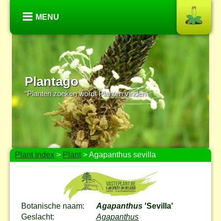
MENU
Plantago
“Planten zoeken wordt Planten vinden”
Plant Index
>
Plant
> Agapanthus sevilla
Botanische naam:
Agapanthus
'Sevilla'
Geslacht:
Agapanthus