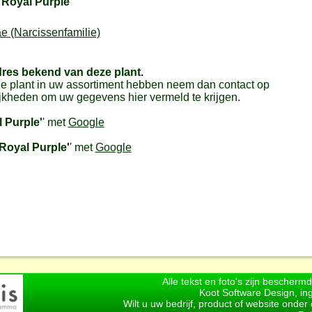
'Royal Purple'
e (Narcissenfamilie)
dres bekend van deze plant.
e plant in uw assortiment hebben neem dan contact op
jkheden om uw gegevens hier vermeld te krijgen.
 Purple'
' met
Google
Royal Purple'
' met
Google
Alle tekst en foto's zijn bescherm
Koot Software Design, in
Wilt u uw bedrijf, product of website onde