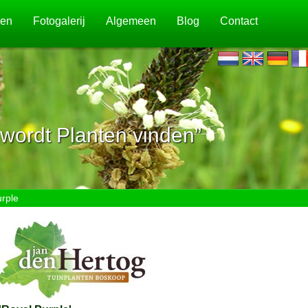
jen
Fotogalerij
Algemeen
Blog
Contact
wordt Planten vinden”
rple