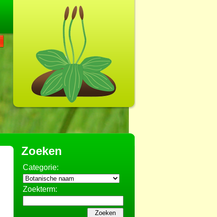
Zoeken
Categorie:
Zoekterm: