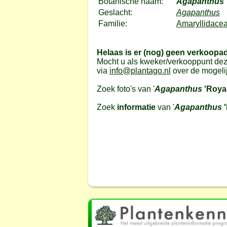
Botanische naam:
Agapanthus
Geslacht:
Agapanthus
Familie:
Amaryllidacea
Helaas is er (nog) geen verkoopa
Mocht u als kweker/verkooppunt dez
via
info@plantago.nl
over de mogeli
Zoek foto's van '
Agapanthus
'Royal
Zoek
informatie
van '
Agapanthus
'