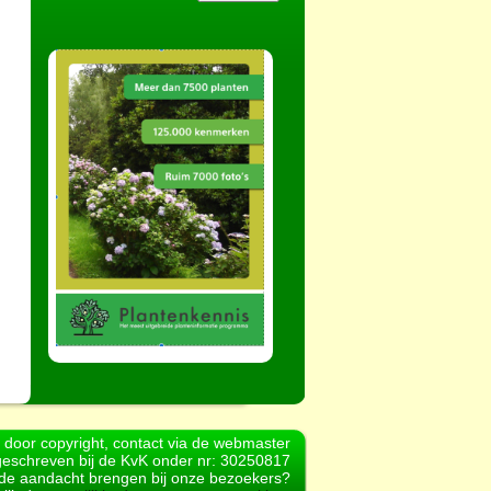
d door copyright, contact via de webmaster
geschreven bij de KvK onder nr: 30250817
r de aandacht brengen bij onze bezoekers?