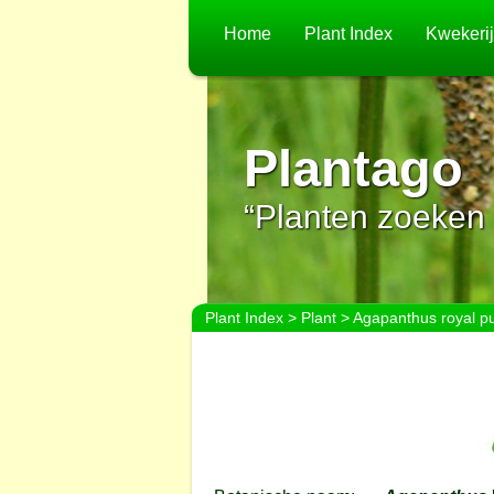
Home
Plant Index
Kwekeri
Plantago
“Planten zoeken 
Plant Index
>
Plant
> Agapanthus royal pu