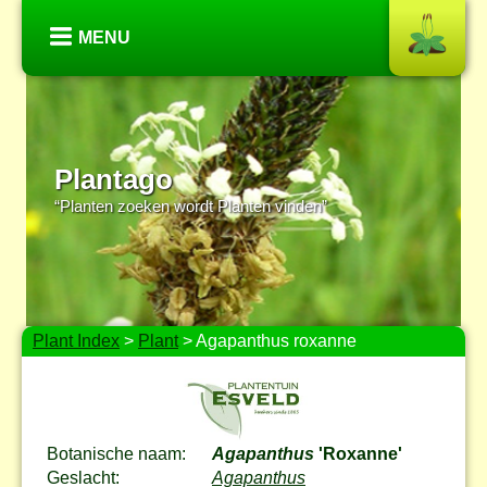
MENU
Plantago
“Planten zoeken wordt Planten vinden”
Plant Index
>
Plant
> Agapanthus roxanne
Botanische naam:
Agapanthus
'Roxanne'
Geslacht:
Agapanthus