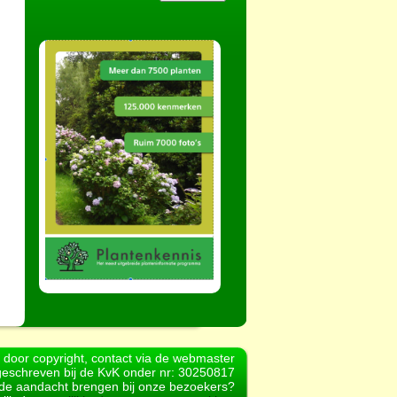
d door copyright, contact via de webmaster
geschreven bij de KvK onder nr: 30250817
r de aandacht brengen bij onze bezoekers?