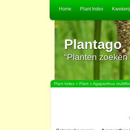
Home
Plant Index
Kwekeri
Plantago
“Planten zoeken 
Plant Index
>
Plant
> Agapanthus multiflo