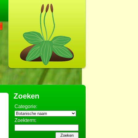
Zoeken
Categorie:
Zoekterm: