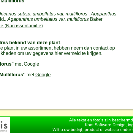
'Multiflorus'
icanus subsp. umbellatus var. multiflorus
,
Agapanthus
ld.,
Agapanthus umbellatus var. multiflorus
Baker
e (Narcissenfamilie)
dres bekend van deze plant.
e plant in uw assortiment hebben neem dan contact op
jkheden om uw gegevens hier vermeld te krijgen.
florus'
' met
Google
Multiflorus'
' met
Google
Alle tekst en foto's zijn bescherm
Koot Software Design, in
Wilt u uw bedrijf, product of website onde