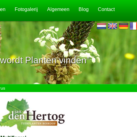
jen
Fotogalerij
Algemeen
Blog
Contact
wordt Planten vinden”
rus