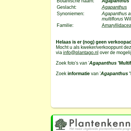
Botanische naam:
Agapanthus
Geslacht:
Agapanthus
Synoniemen:
Agapanthus afr
multiflorus
Wil
Familie:
Amaryllidacea
Helaas is er (nog) geen verkoopa
Mocht u als kweker/verkooppunt dez
via
info@plantago.nl
over de mogeli
Zoek foto's van '
Agapanthus
'Multi
Zoek
informatie
van '
Agapanthus
'