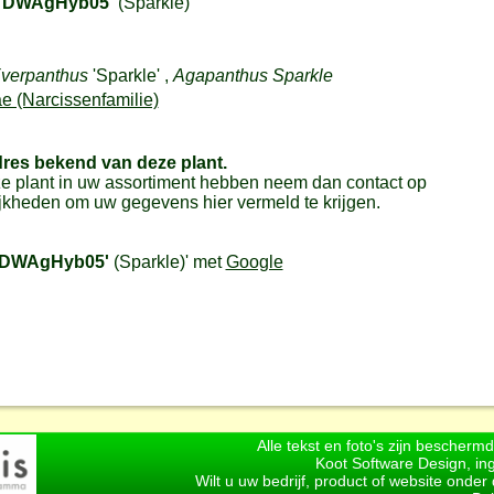
'DWAgHyb05'
(Sparkle)
verpanthus
'Sparkle' ,
Agapanthus Sparkle
e (Narcissenfamilie)
dres bekend van deze plant.
e plant in uw assortiment hebben neem dan contact op
jkheden om uw gegevens hier vermeld te krijgen.
DWAgHyb05'
(Sparkle)
' met
Google
Alle tekst en foto's zijn bescherm
Koot Software Design, in
Wilt u uw bedrijf, product of website onde