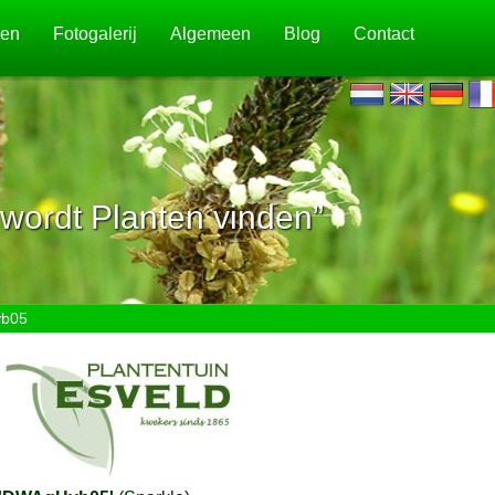
jen
Fotogalerij
Algemeen
Blog
Contact
wordt Planten vinden”
yb05