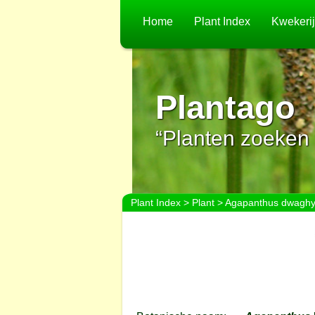
Home
Plant Index
Kwekeri
Plantago
“Planten zoeken 
Plant Index
>
Plant
> Agapanthus dwagh