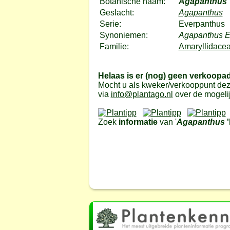
Botanische naam:
Agapanthus
Geslacht:
Agapanthus
Serie:
Everpanthus
Synoniemen:
Agapanthus E
Familie:
Amaryllidacea
Helaas is er (nog) geen verkoopa
Mocht u als kweker/verkooppunt dez
via
info@plantago.nl
over de mogeli
Zoek
informatie
van '
Agapanthus
'