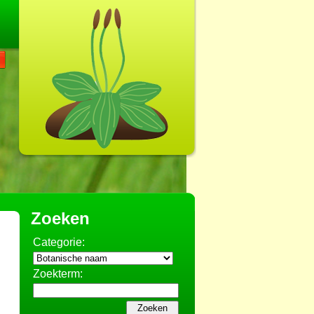
Zoeken
Categorie:
Zoekterm: