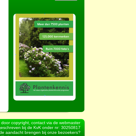
d door copyright, contact via de webmaster
geschreven bij de KvK onder nr: 30250817
r de aandacht brengen bij onze bezoekers?