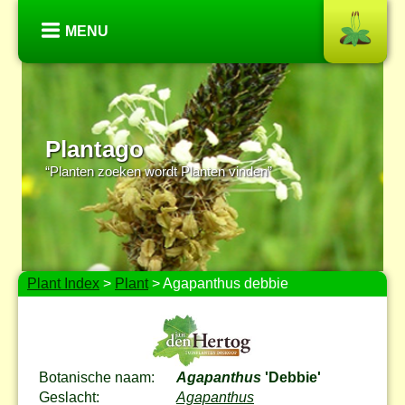
MENU
Plantago
“Planten zoeken wordt Planten vinden”
Plant Index
>
Plant
> Agapanthus debbie
Botanische naam:
Agapanthus
'Debbie'
Geslacht:
Agapanthus