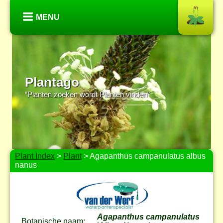
MENU
Plantago
“Planten zoeken wordt Planten vinden”
Plant Index
>
Plant
> Agapanthus campanulatus albus
nanus
Agapanthus campanulatus
Botanische naam: