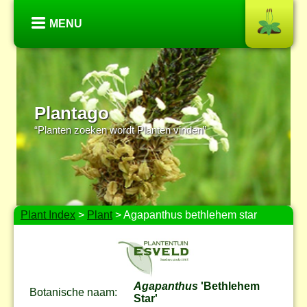
MENU
Plantago
“Planten zoeken wordt Planten vinden”
Plant Index
>
Plant
> Agapanthus bethlehem star
Agapanthus
'Bethlehem
Botanische naam:
Star'